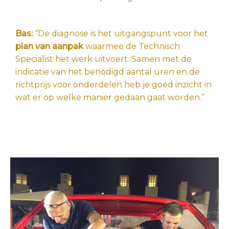
Bas:
“De diagnose is het uitgangspunt voor het
plan van aanpak
waarmee de Technisch
Specialist het werk uitvoert. Samen met de
indicatie van het benodigd aantal uren en de
richtprijs voor onderdelen heb je goed inzicht in
wat er op welke manier gedaan gaat worden.”