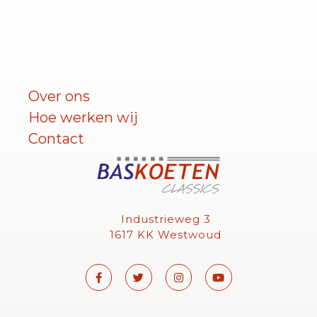
Over ons
Hoe werken wij
Contact
Industrieweg 3
1617 KK Westwoud
F
T
I
Y
a
w
n
o
c
i
s
u
e
t
t
t
b
t
a
u
o
e
g
b